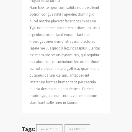
feugait nulla facilisi.
Nam liber tempor cum soluta nobis eleifend
option congue nihil imperdiet doming id
quod mazim placerat facer possim assum.
Typi non habent claritatem insitam; est usus
legentis in iis qui facit eorum claritatem.
Investigationes demonstraverunt lectores
legere me lius quod ii legunt saepius. Claritas
est etiam processus dynamicus, qui sequitur
mutationem consuetudium lectorum. Mirum
est notare quam littera gothica, quam nunc
putamus parum claram, anteposuerit
litterarum formas humanitatis per seacula
quarta decima et quinta decima. Eodem
modo typi, qui nunc nobis videntur parum
clari, fiant sollemnes in futurum.
Tags:
ANALYSIS
ARTICLES